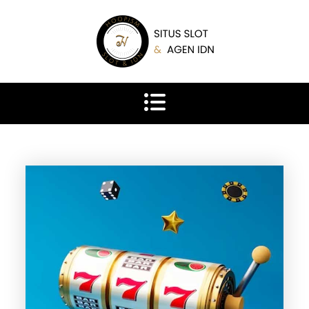
Skip
to
content
Situs Slot Uang Asli &
Agen slot terbaik membantu Anda meraih untung judi
online hingga ratusan juta. Selian itu Kami provider IDN
Poker online dengan bonus paling menjanjikan
Agen IDN Poker
Terpercaya